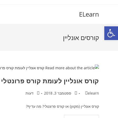
Ski
t
ELearn
conten
פתח סרגל נגישות
קורסים אונליין
קורס אונליין לעומת קורס פרונטלי
מחבר:
פורסם:
קטגוריה:
elearn
ספטמבר 3, 2018
דעות
קורס אונליין (מקוון) או קורס פרונטלי? מה עדיף?